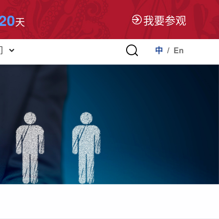
20
我要参观
天
中
/
En
们