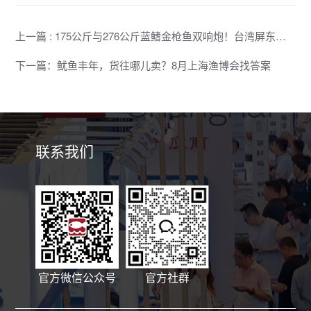
上一篇 : 175公斤与276公斤蓝鳍金枪鱼双响炮！台湾屏东、宜兰同日宣告金枪鱼季"戏剧"开幕
下一篇：鱿鱼丰年，货往哪儿卖？8月上海渔博会找答案
联系我们
官方微信公众号
官方社群