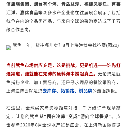
倍康膳集团、烟台有个海、青岛益泽、福建风暴渔、蓬莱
汇洋、嘉优食品
等众多水产企业也在往届展会展示了包括
鱿鱼在内的全品类产品，与来自全球的采购商达成了千万
级合作意向。
当前鱿鱼市场供应充足，这是挑战，更是机遇——谁先打
通渠道，谁就能在充沛的原料海中捞起真金。
无论您是鱿
鱼捕捞企业、加工贸易商，还是寻求爆品的餐饮采购商，
上海渔博会就是您
去库存、拓销路、树品牌
的最强跳板。
在这里，全球买家与您零距离对接，千万级订单现场敲
定，让您的鱿鱼
从“囤在冷库”变成“游向全球餐桌”
。点
击参与2026年8月全球水产贸易盛会，在上海新国际博览