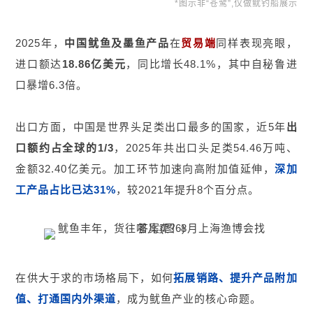
*图示非“苍鹭”,仅做鱿钓船展示
2025年，
中国鱿鱼及墨鱼产品
在
贸易端
同样表现亮眼，
进口额达
18.86亿美元
，同比增长48.1%，其中自秘鲁进
口暴增6.3倍。
出口方面，中国是世界头足类出口最多的国家，近5年
出
口额约占全球的1/3
，2025年共出口头足类54.46万吨、
金额32.40亿美元。加工环节加速向高附加值延伸，
深加
工产品占比已达31%
，较2021年提升8个百分点。
在供大于求的市场格局下，如何
拓展销路、提升产品附加
值、打通国内外渠道
，成为鱿鱼产业的核心命题。