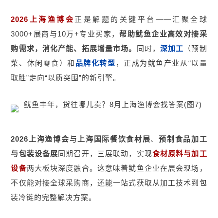
2026上海渔博会
正是解题的关键平台——汇聚全球
3000+展商与10万+专业买家，
帮助鱿鱼企业高效对接采
购需求，消化产能、拓展增量市场。
同时，
深加工
（预制
菜、休闲零食）和
品牌化转型
，正成为鱿鱼产业从“以量
取胜”走向“以质突围”的新引擎。
2026上海渔博会
与
上海国际餐饮食材展
、
预制食品加工
与包装设备展
同期召开，三展联动，实现
食材原料与加工
设备
两大板块深度融合。这意味着鱿鱼企业在展会现场，
不仅能对接全球采购商，还能一站式获取从加工技术到包
装冷链的完整解决方案。