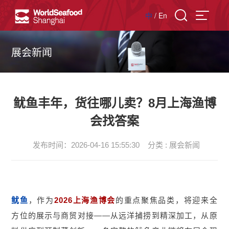
中
/
En
展会新闻
鱿鱼丰年，货往哪儿卖？8月上海渔博
会找答案
发布时间：2026-04-16 15:55:30
分类 : 展会新闻
鱿鱼
，作为
2026上海渔博会
的重点聚焦品类，将迎来全
方位的展示与商贸对接——从远洋捕捞到精深加工，从原