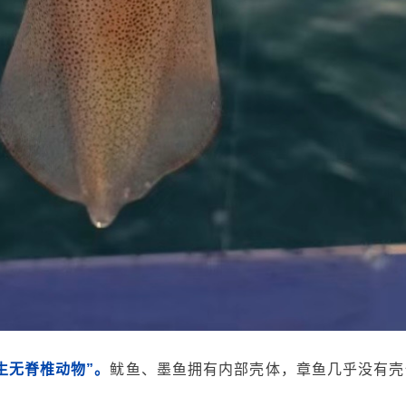
生无脊椎动物”。
鱿鱼、墨鱼拥有内部壳体，章鱼几乎没有壳