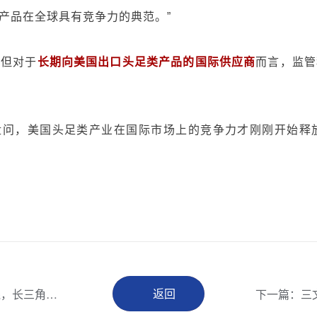
产品在全球具有竞争力的典范。”
。但对于
长期向美国出口头足类产品的国际供应商
而言，监管
盘问，美国头足类产业在国际市场上的竞争力才刚刚开始释
返回
上一篇 : 跨洋直飞9小时!南京打通挪威三文鱼专属航线，长三角鲜度再升级