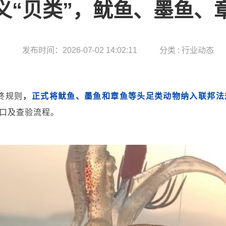
义“贝类”，鱿鱼、墨鱼、
发布时间：2026-07-02 14:02:11
分类 : 行业动态
终规则
，
正式将鱿鱼、墨鱼和章鱼等头足类动物纳入联邦法
口及查验流程。