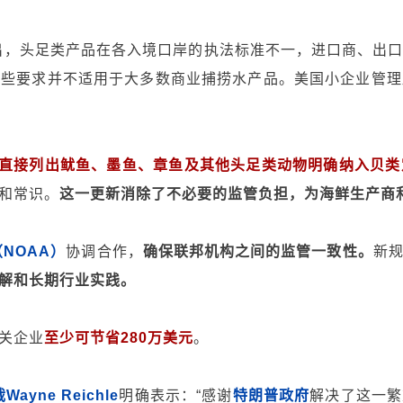
出，头足类产品在各入境口岸的执法标准不一，进口商、出
这些要求并不适用于大多数商业捕捞水产品。美国小企业管理
直接列出鱿鱼、墨鱼、章鱼及其他头足类动物明确纳入贝类
和常识。
这一更新消除了不必要的监管负担，为海鲜生产商
NOAA）
协调合作，
确保联邦机构之间的监管一致性。
新
解和长期行业实践。
关企业
至少可节省280万美元
。
ayne Reichle
明确表示：“感谢
特朗普政府
解决了这一繁