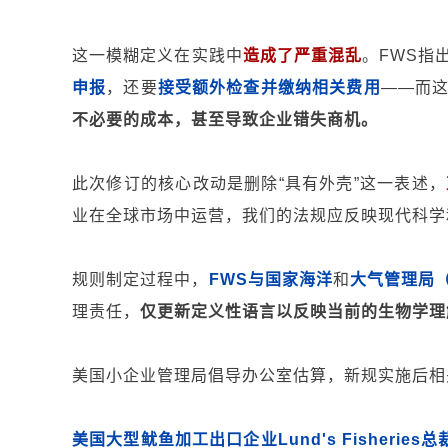
这一模糊定义在实践中
造成了严重混乱
。FWS指
申报
，还要
接受额外检查并缴纳相关费用
——而
不必要的成本，甚至导致企业错失商机。
此次修订的核心改动是删除“具有外壳”这一表述，
业在全球市场中运营，我们的法规应反映现代科学
规则制定过程中，
FWS与国家海洋
和
大气管理局（
理责任，
仅更新定义性语言以反映当前的生物学理
美国小企业管理局倡导办公室估算，新规实施后相
美国大型鱿鱼加工出口企业Lund's Fisheries总裁W