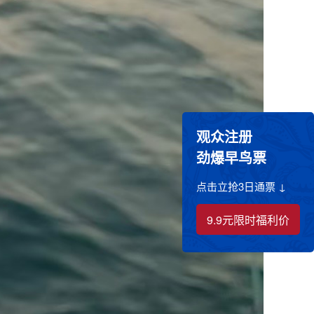
观众注册
劲爆早鸟票
点击立抢3日通票 ↓
9.9元限时福利价