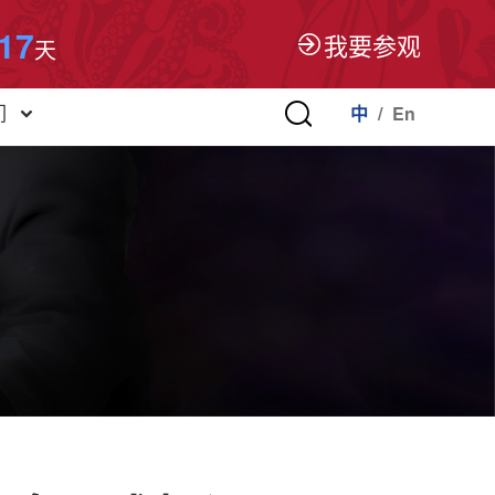
17
我要参观
天
中
/
En
们