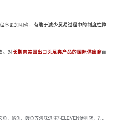
程序更加明确，
有助于减少贸易过程中的制度性障
放。对
长期向美国出口头足类产品的国际供应商
而
下一篇：三文鱼、鳕鱼、鳗鱼等海味进驻7-ELEVEN便利店，7款自有产品上新